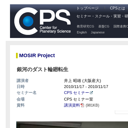
トップページ
CPSとは
セミナー・スクール・実習・
教育研究CG
基盤CG
国際連携C
English
Japanese
MOSIR Project
銀河のダスト輪廻転生
講演者
井上 昭雄 (大阪産大)
日時
2010/11/17 - 2010/11/17
セミナー名
CPS セミナー
会場
CPS セミナー室
資料
講演資料
(981KB)