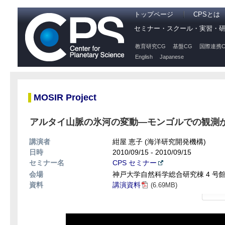
トップページ
CPSとは
セミナー・スクール・実習・
教育研究CG
基盤CG
国際連携C
English
Japanese
MOSIR Project
アルタイ山脈の氷河の変動―モンゴルでの観測
講演者
紺屋 恵子 (海洋研究開発機構)
日時
2010/09/15 - 2010/09/15
セミナー名
CPS セミナー
会場
神戸大学自然科学総合研究棟 4 号館 
資料
講演資料
(6.69MB)