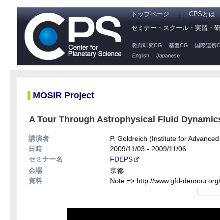
トップページ
CPSとは
セミナー・スクール・実習・
教育研究CG
基盤CG
国際連携C
English
Japanese
MOSIR Project
A Tour Through Astrophysical Fluid Dynamics;
講演者
P. Goldreich (Institute for Advanced
日時
2009/11/03 - 2009/11/06
セミナー名
FDEPS
会場
京都
資料
Note => http://www.gfd-dennou.org/