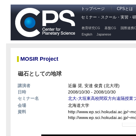
トップページ
CPSとは
セミナー・スクール・実習・
教育研究CG
基盤CG
国際連携C
English
Japanese
MOSIR Project
磁石としての地球
講演者
近藤 奨, 安達 俊貴 (北大理)
日時
2008/10/30 - 2008/10/30
セミナー名
北大-大垣東高校間双方向遠隔授業
会場
北海道大学
資料
http://www.ep.sci.hokudai.ac.jp/~m
http://www.ep.sci.hokudai.ac.jp/~m