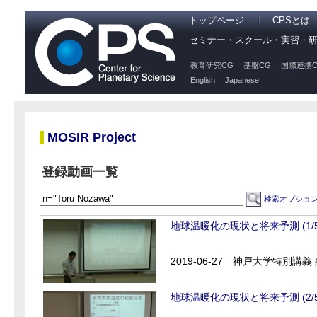
トップページ
CPSとは
セミナー・スクール・実習・
教育研究CG
基盤CG
国際連携C
English
Japanese
MOSIR Project
登録動画一覧
検索オプショ
地球温暖化の現状と将来予測 (1/5
2019-06-27
神戸大学特別講義 惑
地球温暖化の現状と将来予測 (2/5