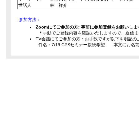
世話人:
林 祥介
参加方法：
Zoomにてご参加の方: 事前に参加登録をお願いしま
＊手動でご登録内容を確認いたしますので、返信まで
TV会議にてご参加の方：お手数ですが以下を明記の上、ercg
件名：7/19 CPSセミナー接続希望 本文にお名