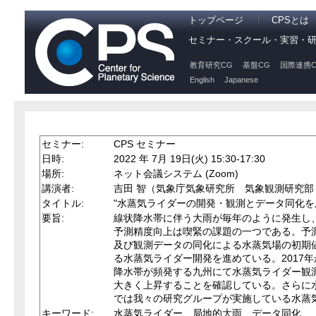
トップページ
CPSとは
セミナー・スクール・実習・
教育研究CG
基盤CG
国際連携C
English
Japanese
セミナー:
CPS セミナー
日時:
2022 年 7月 19日(火) 15:30-17:30
場所:
ネット会議システム (Zoom)
講演者:
吉田 智（気象庁気象研究所 気象観測研
タイトル:
"水蒸気ライダーの開発・観測とデータ同化を
要旨:
線状降水帯に伴う大雨が毎年のように発生し
予測精度向上は喫緊の課題の一つである。予
及び観測データの同化による水蒸気場の初期
る水蒸気ライダー開発を進めている。2017
降水帯が頻発する九州にて水蒸気ライダー観
大きく上昇することを確認している。さらに
では我々の研究グループが実施している水蒸
キーワード:
水蒸気ライダー、局地的大雨、データ同化