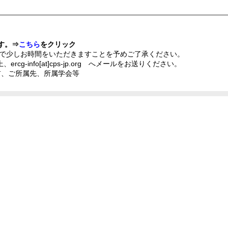
す。⇒
こちら
をクリック
少しお時間をいただきますことを予めご了承ください。
-info[at]cps-jp.org へメールをお送りください。
前、ご所属先、所属学会等