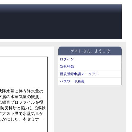
ゲスト さん、ようこそ
ログイン
新規登録
新規登録申請マニュアル
パスワード紛失
状降水帯に伴う降水量の
下層の水蒸気量の観測、
気鉛直プロファイルを得
・防災科研と協力して線状
に大気下層で水蒸気量が
らかにした。本セミナー