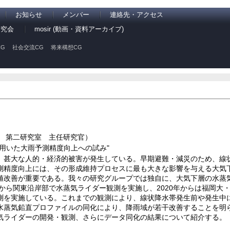
お知らせ
メンバー
連絡先・アクセス
研究会
mosir (動画・資料アーカイブ)
G
社会交流CG
将来構想CG
究部 第二研究室 主任研究官）
用いた大雨予測精度向上への試み"
、甚大な人的・経済的被害が発生している。早期避難・減災のため、線
測精度向上には、その形成維持プロセスに最も大きな影響を与える大気
値改善が重要である。我々の研究グループでは独自に、大気下層の水蒸
年から関東沿岸部で水蒸気ライダー観測を実施し、2020年からは福岡大
測を実施している。これまでの観測により、線状降水帯発生前や発生中
水蒸気鉛直プロファイルの同化により、降雨域が若干改善することを明
気ライダーの開発・観測、さらにデータ同化の結果について紹介する。