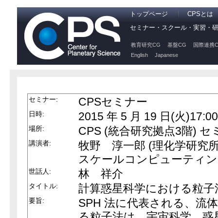
トップページ
CPSとは
セミナー・スクール・実習・
教育研究CG
基盤CG
国際連携C
English
Japanese
セミナー:
CPSセミナー
日時:
2015 年 5 月 19 日(火)17:00
場所:
CPS (統合研究拠点3階) 
講演者:
牧野 淳一郎 (理化学研究
スケールコンピューティン
世話人:
林 祥介
タイトル:
計算惑星科学における粒子
要旨:
SPH 法に代表される、流
る粒子法は、宇宙科学、惑