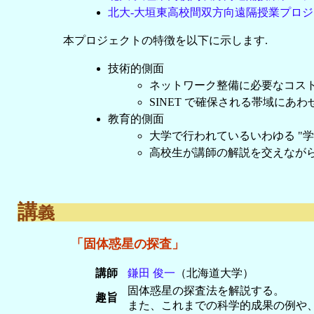
北大-大垣東高校間双方向遠隔授業プロジェクト 
本プロジェクトの特徴を以下に示します.
技術的側面
ネットワーク整備に必要なコストを
SINET で確保される帯域にあわせて
教育的側面
大学で行われているいわゆる "学
高校生が講師の解説を交えながら
講
義
「固体惑星の探査」
講師
鎌田 俊一
（北海道大学）
固体惑星の探査法を解説する。
趣旨
また、これまでの科学的成果の例や