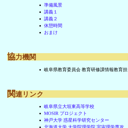
準備風景
講義１
講義２
休憩時間
おまけ
協
力機関
岐阜県教育委員会 教育研修課情報教育担当
関
連リンク
岐阜県立大垣東高等学校
MOSIR プロジェクト
神戸大学 惑星科学研究センター
北海道大学 大学院理学院 宇宙理学専攻