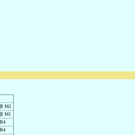
 M2
 M1
B4
B4