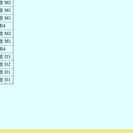
 M2
 M1
 M1
B4
 M2
 M1
B4
 D3
 D2
 D1
 D1