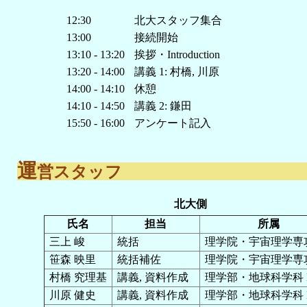
12:30
北大スタッフ集合
13:00
接続開始
13:10 - 13:20
挨拶・Introduction
13:20 - 14:00
講義 1: 村橋, 川原
14:00 - 14:10
休憩
14:10 - 14:50
講義 2: 鎌田
15:50 - 16:00
アンケート記入
運
営スタッフ
北大側
氏名
担当
所属
三上 峻
統括
理学院・宇宙理学専攻
笹森 映里
統括補佐
理学院・宇宙理学専攻
村橋 究理基
講義, 資料作成
理学部・地球科学科 
川原 健史
講義, 資料作成
理学部・地球科学科 