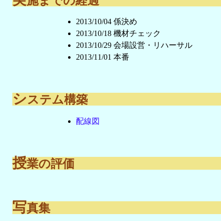
施までの経過
2013/10/04 係決め
2013/10/18 機材チェック
2013/10/29 会場設営・リハーサル
2013/11/01 本番
シ
ステム構築
配線図
授
業の評価
写
真集