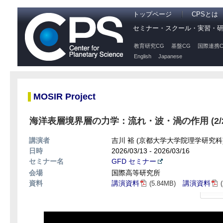
トップページ
CPSとは
セミナー・スクール・実習・
教育研究CG
基盤CG
国際連携C
English
Japanese
MOSIR Project
海洋表層境界層の力学：流れ・波・渦の作用 (2/2
講演者
吉川 裕 (京都大学大学院理学研究科
日時
2026/03/13 - 2026/03/16
セミナー名
GFD セミナー
会場
国際高等研究所
資料
講演資料
講演資料
(5.84MB)