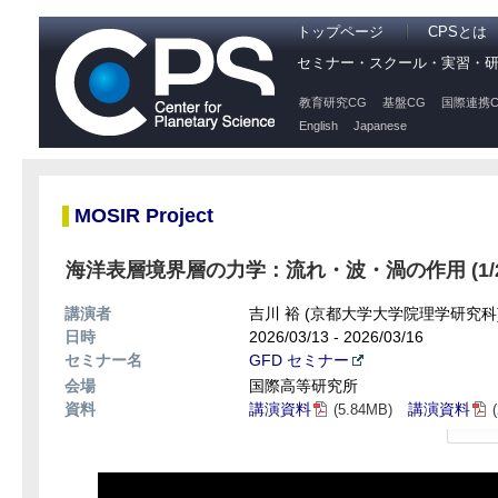
トップページ
CPSとは
セミナー・スクール・実習・
教育研究CG
基盤CG
国際連携C
English
Japanese
MOSIR Project
海洋表層境界層の力学：流れ・波・渦の作用 (1/2
講演者
吉川 裕 (京都大学大学院理学研究科
日時
2026/03/13 - 2026/03/16
セミナー名
GFD セミナー
会場
国際高等研究所
資料
講演資料
講演資料
(5.84MB)