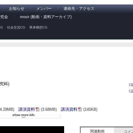
お知らせ
メンバー
連絡先・アクセス
研究会
mosir (動画・資料アーカイブ)
G
社会交流CG
将来構想CG
究科)
講演資料
講演資料
(4.29MB)
(3.68MB)
(145KB)
show more info
関連動画
コメ