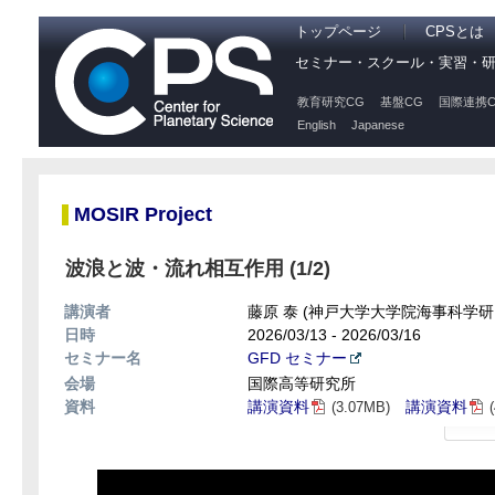
トップページ
CPSとは
セミナー・スクール・実習・
教育研究CG
基盤CG
国際連携C
English
Japanese
MOSIR Project
波浪と波・流れ相互作用 (1/2)
講演者
藤原 泰 (神戸大学大学院海事科学研
日時
2026/03/13 - 2026/03/16
セミナー名
GFD セミナー
会場
国際高等研究所
資料
講演資料
講演資料
(3.07MB)