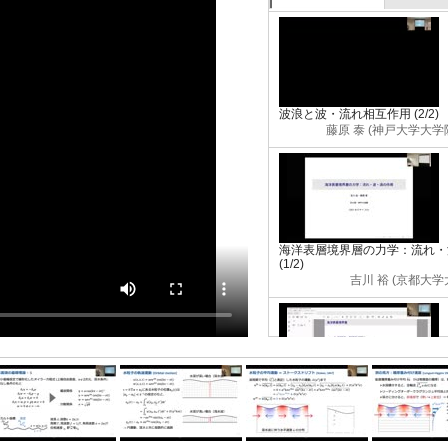
波浪と波・流れ相互作用 (2/2)
藤原 泰 (神戸大学大
海洋表層境界層の力学：流れ・
(1/2)
吉川 裕 (京都大
海洋表層境界層の力学：流れ・
(2/2)
吉川 裕 (京都大
00:15:00
00:20:00
00:25:00
0