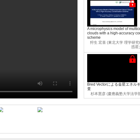
A microphysics model of multi
clouds with a high-accuracy c
scheme
狩生 宏喜 (東北大学 理学研
惑星
Bred Vectorによる金星エ
査
杉本憲彦 (慶應義塾大学法学
00:15:00
00:20:00
Development of mesoscale stru
cloud top of Venus