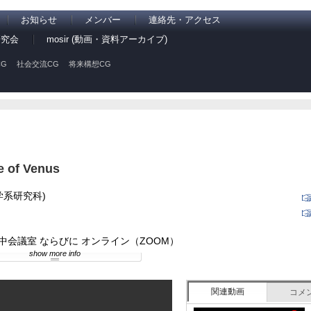
お知らせ
メンバー
連絡先・アクセス
研究会
mosir (動画・資料アーカイブ)
G
社会交流CG
将来構想CG
e of Venus
理学系研究科)
中会議室 ならびに オンライン（ZOOM）
show more info
関連動画
コメ