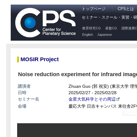
トップページ
CPSとは
セミナー・スクール・実習・
教育研究CG
基盤CG
国際連携C
English
Japanese
MOSIR Project
Noise reduction experiment for infrared imag
講演者
Zhuan Guo (郭 祝安) (東京大学 
日時
2025/02/27 - 2025/02/28
セミナー名
金星大気科学とその周辺
会場
慶応大学 日吉キャンパス 来往舎2F