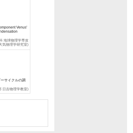
component Venus'
ondensation
究科 地球物理学専攻
大気物理学研究室)
ネルギーサイクルの調
部 日吉物理学教室)
ctures at the