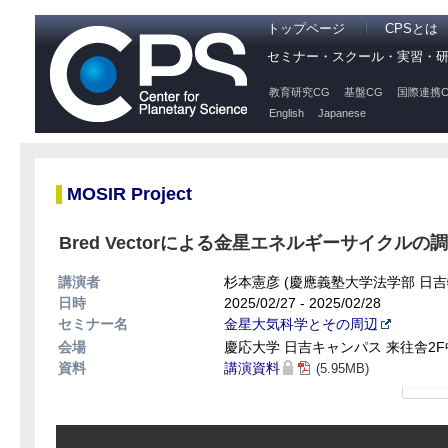
トップページ
CPSとは
セミナー・スクール・実習・
教育研究CG
基盤CG
国際連携C
English
Japanese
MOSIR Project
Bred Vectorによる金星エネルギーサイクルの
講演者
杉本憲彦 (慶應義塾大学法学部 日吉
日時
2025/02/27 - 2025/02/28
セミナー名
金星大気科学とその周辺
会場
慶応大学 日吉キャンパス 来往舎2F
資料
講演資料
(5.95MB)