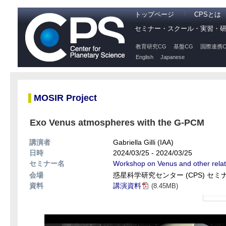
トップページ
CPSとは
セミナー・スクール・実習・
教育研究CG
基盤CG
国際連携C
English
Japanese
MOSIR Project
Exo Venus atmospheres with the G-PCM
講演者
Gabriella Gilli (IAA)
日時
2024/03/25 - 2024/03/25
セミナー名
Workshop on Venus and other rela
会場
惑星科学研究センター (CPS) セ
資料
講演資料
(8.45MB)