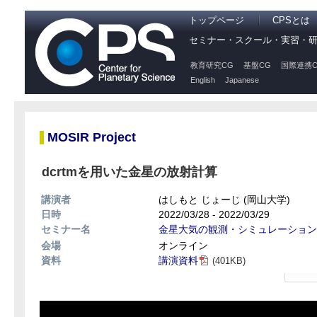
トップページ
CPSとは
セミナー・スクール・実習・
教育研究CG
基盤CG
国際連携C
English
Japanese
MOSIR Project
dcrtmを用いた金星の放射計算
講演者
はしもと じょーじ (岡山大学)
日時
2022/03/28 - 2022/03/29
セミナー名
金星大気の観測・シミュレーション
会場
オンライン
資料
講演資料
(401KB)