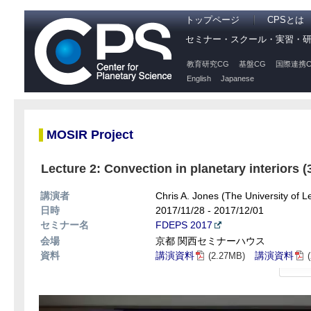
トップページ
CPSとは
セミナー・スクール・実習・
教育研究CG
基盤CG
国際連携C
English
Japanese
MOSIR Project
Lecture 2: Convection in planetary interiors (
講演者
Chris A. Jones (The University of 
日時
2017/11/28 - 2017/12/01
セミナー名
FDEPS 2017
会場
京都 関西セミナーハウス
資料
講演資料
講演資料
(2.27MB)