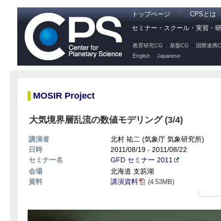
トップページ
CPSとは
セミナー・スクール・実習・
教育研究CG
基盤CG
国際連携C
English
Japanese
MOSIR Project
大気境界層乱流の数値モデリング (3/4)
講演者
北村 祐二 (気象庁 気象研究所)
日時
2011/08/19 - 2011/08/22
セミナー名
GFD セミナー 2011
会場
北海道 支笏湖
資料
講演資料
(4.53MB)