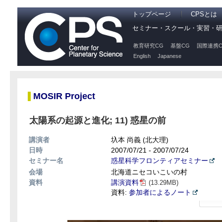
トップページ
CPSとは
セミナー・スクール・実習・
教育研究CG
基盤CG
国際連携C
English
Japanese
MOSIR Project
太陽系の起源と進化; 11) 惑星の前
講演者
圦本 尚義 (北大理)
日時
2007/07/21 - 2007/07/24
セミナー名
惑星科学フロンティアセミナー
会場
北海道ニセコいこいの村
資料
講演資料
(13.29MB)
資料:
参加者によるノート