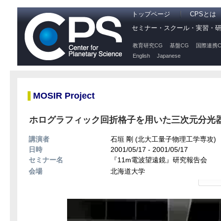
トップページ
CPSとは
セミナー・スクール・実習・
教育研究CG
基盤CG
国際連携C
English
Japanese
MOSIR Project
ホログラフィック回折格子を用いた三次元分光
講演者
石垣 剛 (北大工量子物理工学専攻)
日時
2001/05/17 - 2001/05/17
セミナー名
『11m電波望遠鏡』研究報告会
会場
北海道大学