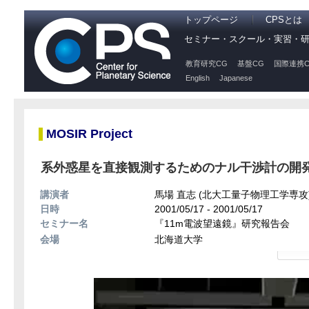
トップページ
CPSとは
セミナー・スクール・実習・
教育研究CG
基盤CG
国際連携C
English
Japanese
MOSIR Project
系外惑星を直接観測するためのナル干渉計の開
講演者
馬場 直志 (北大工量子物理工学専攻
日時
2001/05/17 - 2001/05/17
セミナー名
『11m電波望遠鏡』研究報告会
会場
北海道大学