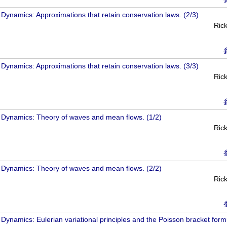
d Dynamics: Approximations that retain conservation laws. (2/3)
Ric
d Dynamics: Approximations that retain conservation laws. (3/3)
Ric
id Dynamics: Theory of waves and mean flows. (1/2)
Ric
id Dynamics: Theory of waves and mean flows. (2/2)
Ric
 Dynamics: Eulerian variational principles and the Poisson bracket formu