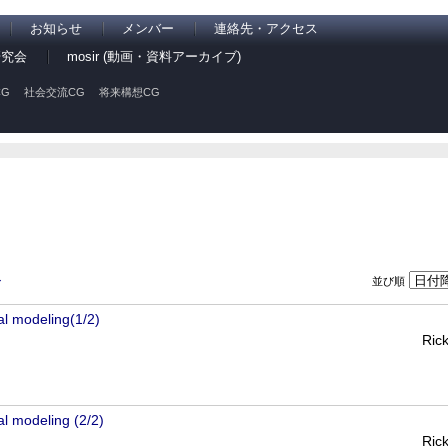
お知らせ
メンバー
連絡先・アクセス
研究会
mosir (動画・資料アーカイブ)
G
社会交流CG
将来構想CG
並び順
ン
l modeling(1/2)
Ric
l modeling (2/2)
Ric