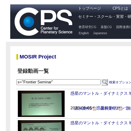
トップページ
CPSとは
セミナー・スクール・実習・
教育研究CG
基盤CG
国際連携C
English
Japanese
MOSIR Project
登録動画一覧
検索オプショ
惑星のマントル・ダイナミクス 地
2023-09-05
惑星科学フロンティ
講演資料1
講演資料2
講
惑星のマントル・ダイナミクス 地球