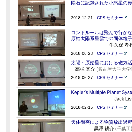
隕石に記録された小惑星の
2018-12-21
CPS セミナー
コンドルールは飛んで行かな
原始太陽系星雲での固体粒
牛久保 孝
2018-06-28
CPS セミナー
太陽・原始星における磁気
高棹 真介
(名古屋大学大学
2018-06-27
CPS セミナー
Kepler's Multiple Planet Sys
Jack Li
2018-02-15
CPS セミナー
天体衝突による物質放出過
黒澤 耕介
(千葉工