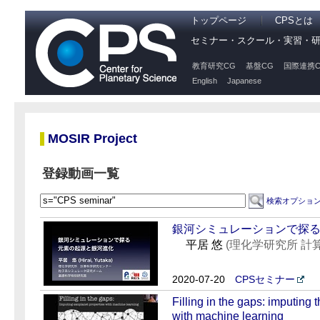
トップページ
CPSとは
セミナー・スクール・実習・
教育研究CG
基盤CG
国際連携C
English
Japanese
MOSIR Project
登録動画一覧
検索オプショ
銀河シミュレーションで探
平居 悠
(理化学研究所 
2020-07-20
CPSセミナー
Filling in the gaps: imputing 
with machine learning