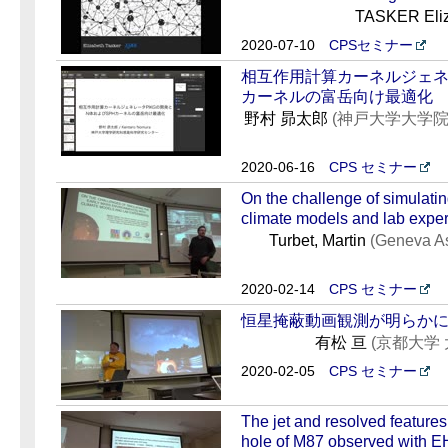
TASKER Eli
2020-07-10
CPSセミナー
相互作用計算カーネルジェネレ
カーネルの富岳向け最適化
野村 昴太郎
(神戸大学大学
2020-06-16
CPS セミナー
On the challenge of simulatin
climate models and lab expe
Turbet, Martin
(Geneva As
2020-02-14
CPS セミナー
恒星掩蔽動画観測が明らか
有松 亘
(京都大学
2020-02-05
CPS セミナー
The jet and resolved features
hole of M87 observed with 