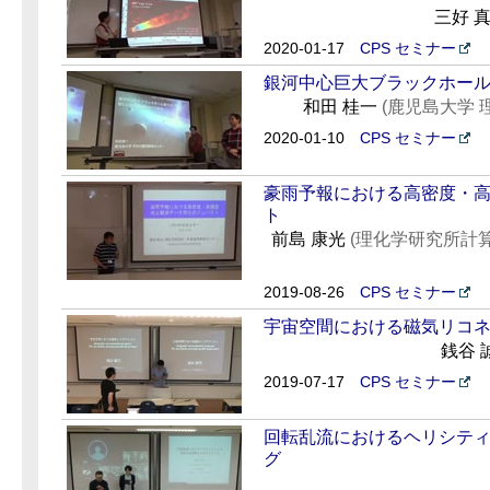
三好 
2020-01-17
CPS セミナー
銀河中心巨大ブラックホー
和田 桂一
(鹿児島大学 
2020-01-10
CPS セミナー
豪雨予報における高密度・
ト
前島 康光
(理化学研究所計
2019-08-26
CPS セミナー
宇宙空間における磁気リコ
銭谷 
2019-07-17
CPS セミナー
回転乱流におけるヘリシテ
グ