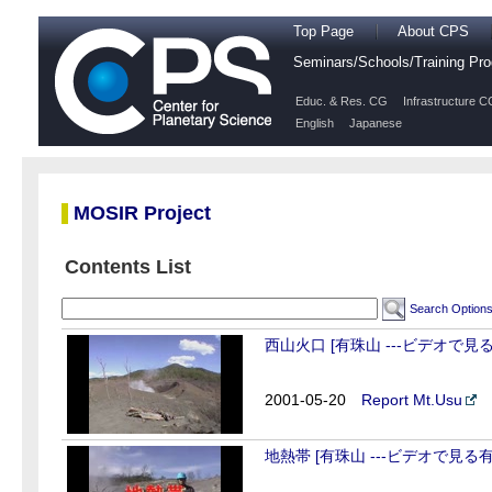
Top Page
About CPS
Seminars/Schools/Training P
Educ. & Res. CG
Infrastructure C
English
Japanese
MOSIR Project
Contents List
Search Option
西山火口 [有珠山 ---ビデオで見
2001-05-20
Report Mt.Usu
地熱帯 [有珠山 ---ビデオで見る