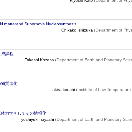
Kiyoshi Kato
(Department of Phys
 SN matterand Supernova Nucleosynthesis
Chikako Ishizuka
(Department of Phys
生成課程
Takashi Kozasa
(Department of Earth and Planetary Scie
の物質進化
akira kouchi
(Institute of Low Temperature
流体力学そしてその情報化
yoshiyuki hayashi
(Department of Earth and Planetary Scie