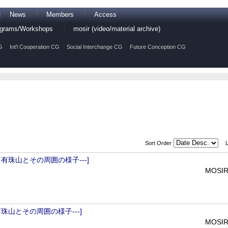
News
Members
Access
rograms/Workshops
mosir (video/material archive)
G
Int'l Cooperation CG
Social Interchange CG
Future Conception CG
Sort Order
s
る有珠山とその周囲の様子---]
MOSIR
有珠山とその周囲の様子---]
MOSIR