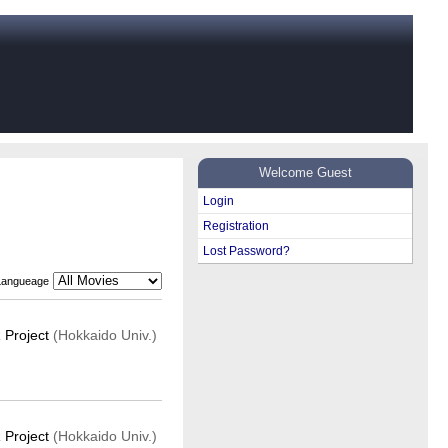
Welcome Guest
Login
Registration
Lost Password?
Langueage
 Project
(Hokkaido Univ.)
 Project
(Hokkaido Univ.)