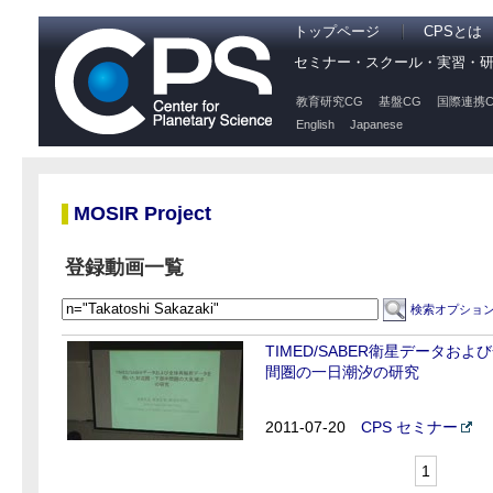
トップページ
CPSとは
セミナー・スクール・実習・
教育研究CG
基盤CG
国際連携C
English
Japanese
MOSIR Project
登録動画一覧
検索オプショ
TIMED/SABER衛星データ
間圏の一日潮汐の研究
2011-07-20
CPS セミナー
1