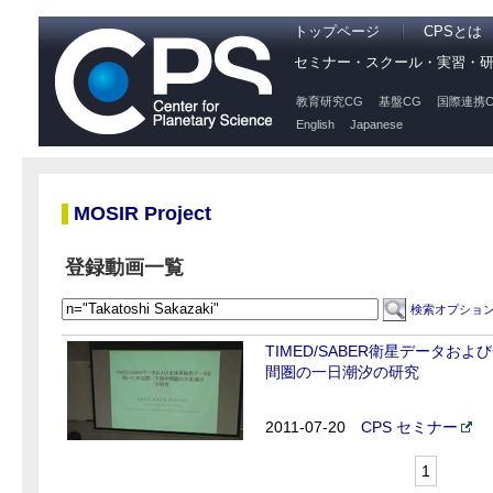
トップページ
CPSとは
セミナー・スクール・実習・
教育研究CG
基盤CG
国際連携C
English
Japanese
MOSIR Project
登録動画一覧
検索オプショ
TIMED/SABER衛星データ
間圏の一日潮汐の研究
2011-07-20
CPS セミナー
1