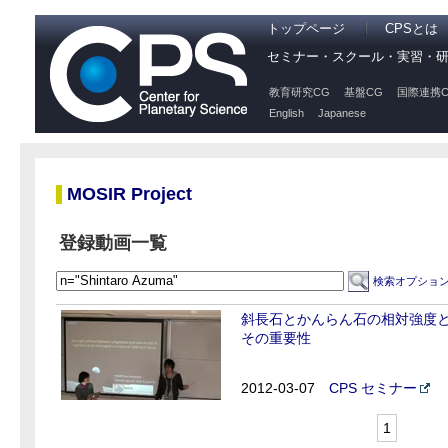
トップページ
CPSとは
セミナー・スクール・実習・
教育研究CG
基盤CG
国際連携C
English
Japanese
MOSIR Project
登録動画一覧
検索オプショ
斜長石とかんらん石の相対強度
その重要性
2012-03-07
CPS セミナー
1