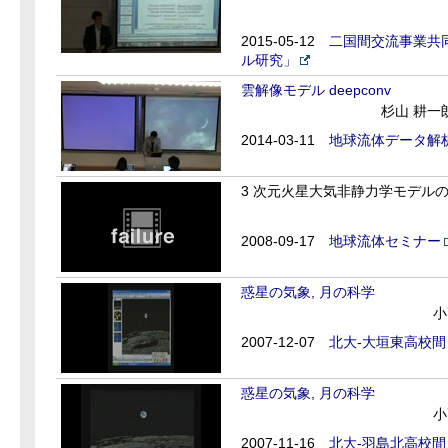
2015-05-12
二国間交流事業共
ル研究」
雲解像モデル deepconv
杉山 耕一
2014-03-11
地球流体データ解
3 次元火星大気非静力学モデル
2008-09-17
地球流体セミナー
惑星の気象, 月の科学
小
2007-12-07
北大-大垣東高校間
惑星の気象, 月の科学
小
2007-11-16
北大-羽島北高校間