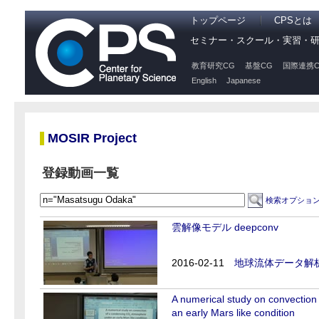
トップページ
CPSとは
セミナー・スクール・実習・
教育研究CG
基盤CG
国際連携C
English
Japanese
MOSIR Project
登録動画一覧
検索オプショ
雲解像モデル deepconv
2016-02-11
地球流体データ解
A numerical study on convectio
an early Mars like condition