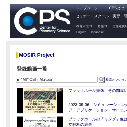
トップページ
CPSとは
セミナー・スクール・実習・
教育研究CG
基盤CG
国際連携C
English
Japanese
MOSIR Project
登録動画一覧
検索オプショ
ブラックホール撮像、その間違
2023-09-06
シミュレーション
ア・アプリケーション・サイエン
ブラックホールの「リング」像は本
立解析の結果 ---