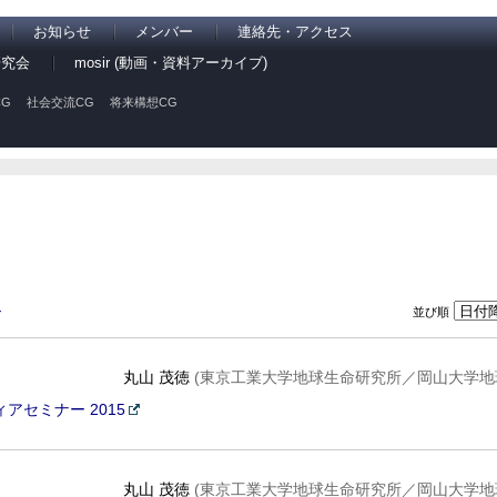
お知らせ
メンバー
連絡先・アクセス
研究会
mosir (動画・資料アーカイブ)
G
社会交流CG
将来構想CG
並び順
ン
丸山 茂徳
(東京工業大学地球生命研究所／岡山大学地
アセミナー 2015
丸山 茂徳
(東京工業大学地球生命研究所／岡山大学地