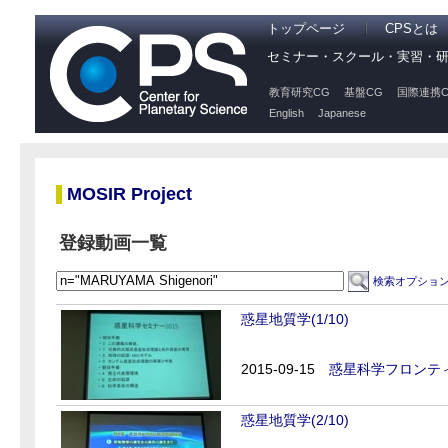
トップページ
CPSとは
セミナー・スクール・実習・
教育研究CG
基盤CG
国際連携C
English
Japanese
MOSIR Project
登録動画一覧
検索オプショ
惑星地質学(1/10)
2015-09-15
惑星科学フロンティ
惑星地質学(2/10)