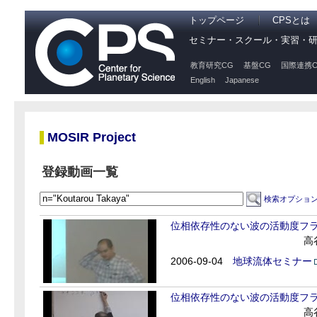
トップページ
CPSとは
セミナー・スクール・実習・
教育研究CG
基盤CG
国際連携C
English
Japanese
MOSIR Project
登録動画一覧
検索オプショ
位相依存性のない波の活動度フ
高
2006-09-04
地球流体セミナー
位相依存性のない波の活動度フ
高