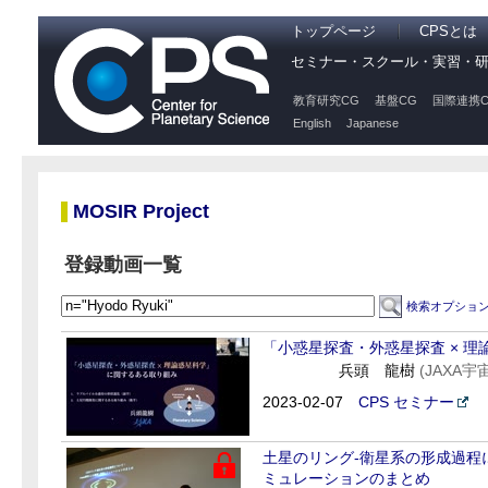
トップページ
CPSとは
セミナー・スクール・実習・
教育研究CG
基盤CG
国際連携C
English
Japanese
MOSIR Project
登録動画一覧
検索オプショ
「小惑星探査・外惑星探査 × 
兵頭 龍樹
(JAX
2023-02-07
CPS セミナー
土星のリング-衛星系の形成過程につ
ミュレーションのまとめ