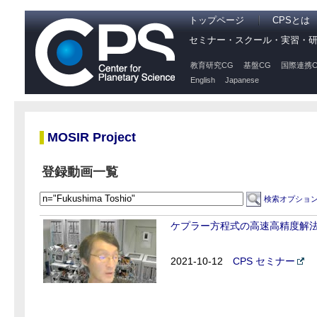
トップページ
CPSとは
セミナー・スクール・実習・
教育研究CG
基盤CG
国際連携C
English
Japanese
MOSIR Project
登録動画一覧
検索オプショ
ケプラー方程式の高速高精度解
2021-10-12
CPS セミナー