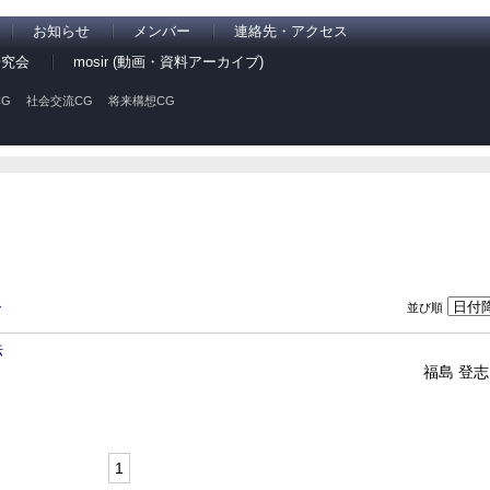
お知らせ
メンバー
連絡先・アクセス
研究会
mosir (動画・資料アーカイブ)
G
社会交流CG
将来構想CG
並び順
ン
法
福島 登
1