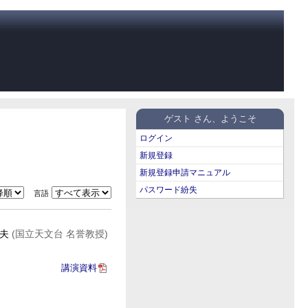
ゲスト さん、ようこそ
ログイン
新規登録
新規登録申請マニュアル
パスワード紛失
言語
志夫
(国立天文台 名誉教授)
講演資料